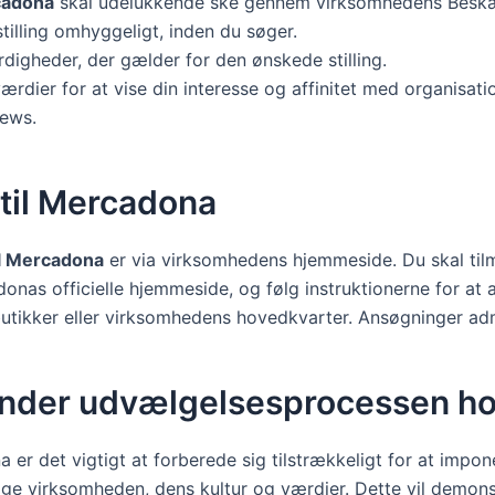
rcadona
skal udelukkende ske gennem virksomhedens Beskæf
tilling omhyggeligt, inden du søger.
digheder, der gælder for den ønskede stilling.
dier for at vise din interesse og affinitet med organisati
iews.
til Mercadona
il Mercadona
er via virksomhedens hjemmeside. Du skal tilme
donas officielle hjemmeside, og følg instruktionerne for at
il butikker eller virksomhedens hovedkvarter. Ansøgninger a
 ud under udvælgelsesprocessen 
 det vigtigt at forberede sig tilstrækkeligt for at impone
rsøge virksomheden, dens kultur og værdier. Dette vil demons