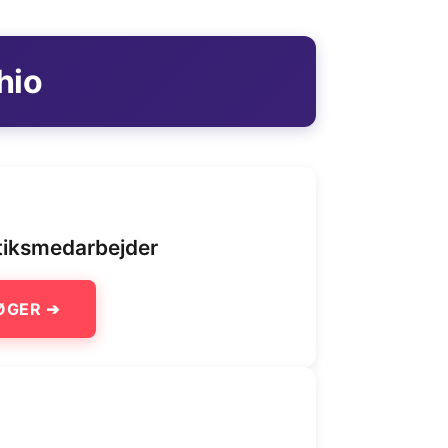
hio
utiksmedarbejder
ØGER ➔