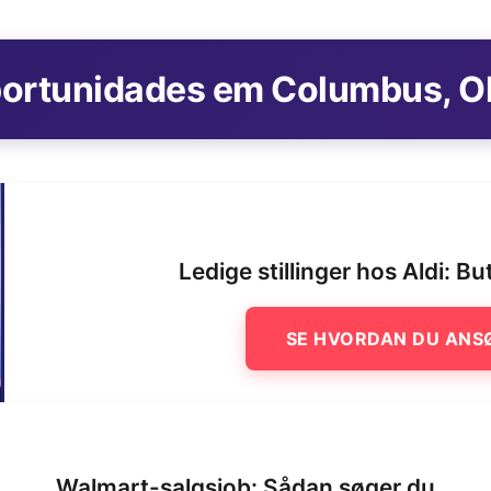
ortunidades em Columbus, O
Ledige stillinger hos Aldi: B
SE HVORDAN DU ANS
Walmart-salgsjob: Sådan søger du