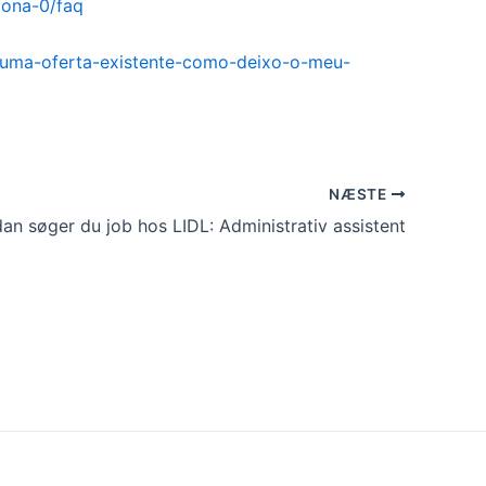
dona-0/faq
huma-oferta-existente-como-deixo-o-meu-
NÆSTE
an søger du job hos LIDL: Administrativ assistent