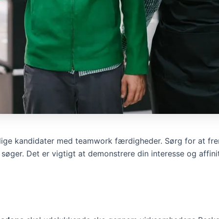
ge kandidater med teamwork færdigheder. Sørg for at fre
u søger. Det er vigtigt at demonstrere din interesse og aff