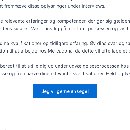
 at fremhæve disse oplysninger under interviews.
e relevante erfaringer og kompetencer, der gør sig gældend
edens succes. Vær punktlig på alle trin i processen og vis ti
e kvalifikationer og tidligere erfaring. Øv dine svar og t
on til at arbejde hos Mercadona, da dette vil efterlade et p
orberedt til at skille dig ud under udvælgelsesprocessen ho
esse og fremhæve dine relevante kvalifikationer. Held og ly
Jeg vil gerne ansøge!