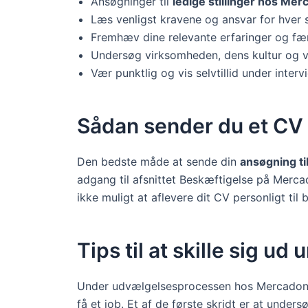
Ansøgninger til
ledige stillinger hos Me
Læs venligst kravene og ansvar for hver s
Fremhæv dine relevante erfaringer og fær
Undersøg virksomheden, dens kultur og vær
Vær punktlig og vis selvtillid under interv
Sådan sender du et CV 
Den bedste måde at sende din
ansøgning t
adgang til afsnittet Beskæftigelse på Merca
ikke muligt at aflevere dit CV personligt t
Tips til at skille sig
Under udvælgelsesprocessen hos Mercadona er
få et job. Et af de første skridt er at unde