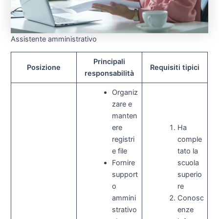
Assistente amministrativo
Principali
Posizione
Requisiti tipici
responsabilità
Organiz
zare e
manten
ere
Ha
registri
comple
e file
tato la
Fornire
scuola
support
superio
o
re
ammini
Conosc
strativo
enze