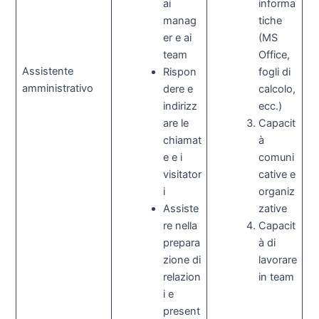
ai
informa
manag
tiche
er e ai
(MS
team
Office,
Assistente
Rispon
fogli di
amministrativo
dere e
calcolo,
indirizz
ecc.)
are le
Capacit
chiamat
à
e e i
comuni
visitator
cative e
i
organiz
Assiste
zative
re nella
Capacit
prepara
à di
zione di
lavorare
relazion
in team
i e
present