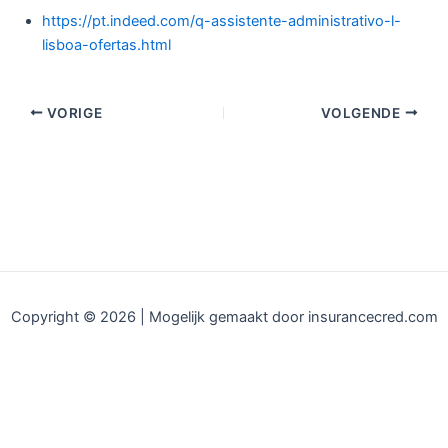
https://pt.indeed.com/q-assistente-administrativo-l-
lisboa-ofertas.html
VORIGE
VOLGENDE
Copyright © 2026 | Mogelijk gemaakt door insurancecred.com
|
Privacybeleid
|
Cookiebeleid
|
Algemene voorwaarden
|
Vrijwaring
|
Over ons
|
Contact
|
Sitemap
|