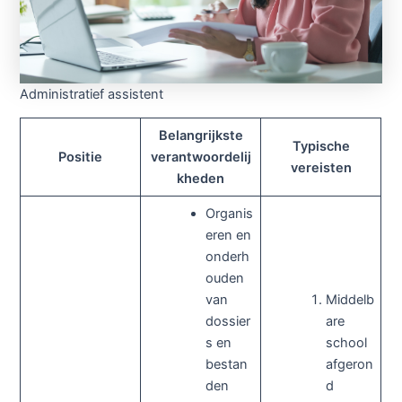
Administratief assistent
Belangrijkste
Typische
Positie
verantwoordelij
vereisten
kheden
Organis
eren en
onderh
ouden
van
Middelb
dossier
are
s en
school
bestan
afgeron
den
d