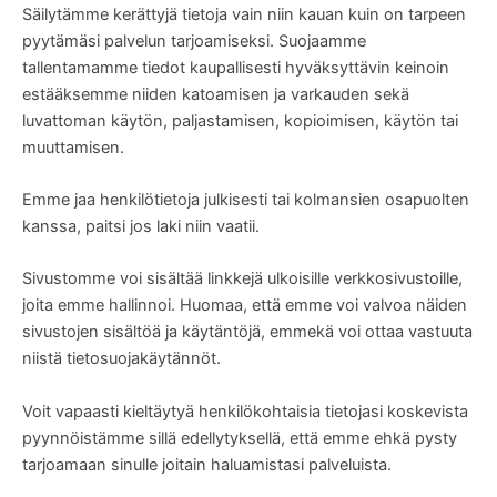
Säilytämme kerättyjä tietoja vain niin kauan kuin on tarpeen
pyytämäsi palvelun tarjoamiseksi. Suojaamme
tallentamamme tiedot kaupallisesti hyväksyttävin keinoin
estääksemme niiden katoamisen ja varkauden sekä
luvattoman käytön, paljastamisen, kopioimisen, käytön tai
muuttamisen.
Emme jaa henkilötietoja julkisesti tai kolmansien osapuolten
kanssa, paitsi jos laki niin vaatii.
Sivustomme voi sisältää linkkejä ulkoisille verkkosivustoille,
joita emme hallinnoi. Huomaa, että emme voi valvoa näiden
sivustojen sisältöä ja käytäntöjä, emmekä voi ottaa vastuuta
niistä
tietosuojakäytännöt
.
Voit vapaasti kieltäytyä henkilökohtaisia tietojasi koskevista
pyynnöistämme sillä edellytyksellä, että emme ehkä pysty
tarjoamaan sinulle joitain haluamistasi palveluista.