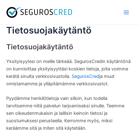
Siirry
Pääv
sisältöön
Tietosuojakäytäntö
Tietosuojakäytäntö
Yksityisyytesi on meille tärkeää. SegurosCredin käytäntönä
on kunnioittaa yksityisyyttäsi koskien tietoja, joita voimme
kerätä sinulta verkkosivustolla.
SegurosCred
ja muut
omistamamme ja ylläpitämämme verkkosivustot.
Pyydämme henkilötietoja vain silloin, kun todella
tarvitsemme niitä palvelun tarjoamiseksi sinulle. Teemme
sen oikeudenmukaisin ja laillisin keinoin tietosi ja
suostumuksesi perusteella. Kerromme myös, miksi
keräämme sitä ja miten sitä käytetään.