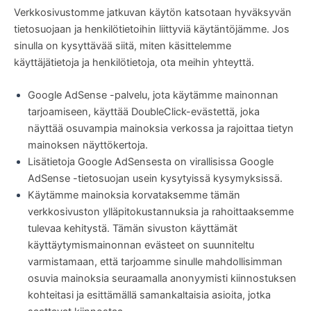
Verkkosivustomme jatkuvan käytön katsotaan hyväksyvän
tietosuojaan ja henkilötietoihin liittyviä käytäntöjämme. Jos
sinulla on kysyttävää siitä, miten käsittelemme
käyttäjätietoja ja henkilötietoja, ota meihin yhteyttä.
Google AdSense -palvelu, jota käytämme mainonnan
tarjoamiseen, käyttää DoubleClick-evästettä, joka
näyttää osuvampia mainoksia verkossa ja rajoittaa tietyn
mainoksen näyttökertoja.
Lisätietoja Google AdSensesta on virallisissa Google
AdSense -tietosuojan usein kysytyissä kysymyksissä.
Käytämme mainoksia korvataksemme tämän
verkkosivuston ylläpitokustannuksia ja rahoittaaksemme
tulevaa kehitystä. Tämän sivuston käyttämät
käyttäytymismainonnan evästeet on suunniteltu
varmistamaan, että tarjoamme sinulle mahdollisimman
osuvia mainoksia seuraamalla anonyymisti kiinnostuksen
kohteitasi ja esittämällä samankaltaisia ​​asioita, jotka