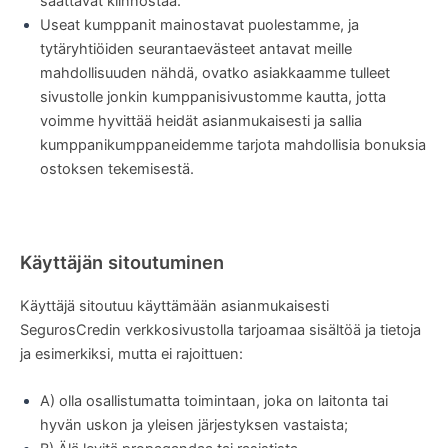
saattavat kiinnostaa.
Useat kumppanit mainostavat puolestamme, ja
tytäryhtiöiden seurantaevästeet antavat meille
mahdollisuuden nähdä, ovatko asiakkaamme tulleet
sivustolle jonkin kumppanisivustomme kautta, jotta
voimme hyvittää heidät asianmukaisesti ja sallia
kumppanikumppaneidemme tarjota mahdollisia bonuksia
ostoksen tekemisestä.
Käyttäjän sitoutuminen
Käyttäjä sitoutuu käyttämään asianmukaisesti
SegurosCredin verkkosivustolla tarjoamaa sisältöä ja tietoja
ja esimerkiksi, mutta ei rajoittuen:
A) olla osallistumatta toimintaan, joka on laitonta tai
hyvän uskon ja yleisen järjestyksen vastaista;