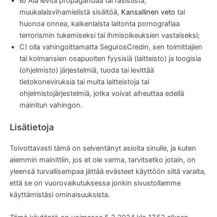
B) Älä levitä propagandaa tai rasistista,
muukalaisvihamielistä sisältöä,
Kansallinen veto
tai
huonoa onnea, kaikenlaista laitonta pornografiaa
terrorismin tukemiseksi tai ihmisoikeuksien vastaiseksi;
C) olla vahingoittamatta SegurosCredin, sen toimittajien
tai kolmansien osapuolten fyysisiä (laitteisto) ja loogisia
(ohjelmisto) järjestelmiä, tuoda tai levittää
tietokoneviruksia tai muita laitteistoja tai
ohjelmistojärjestelmiä, jotka voivat aiheuttaa edellä
mainitun vahingon.
Lisätietoja
Toivottavasti tämä on selventänyt asioita sinulle, ja kuten
aiemmin mainittiin, jos et ole varma, tarvitsetko jotain, on
yleensä turvallisempaa jättää evästeet käyttöön siltä varalta,
että se on vuorovaikutuksessa jonkin sivustollamme
käyttämistäsi ominaisuuksista.