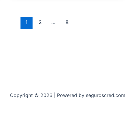
1
2
…
8
Copyright © 2026 | Powered by seguroscred.com
ítica de Cookies
|
Termos e condicoes
|
Disclaimer
|
Sobr
Copyright 2023. All rights reserved