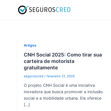
Ir
Paginação
para
de
o
post
conteúdo
Artigos
CNH Social 2025: Como tirar sua
carteira de motorista
gratuitamente
seguroscred
/
fevereiro 21, 2025
O projeto CNH Social é uma iniciativa
inovadora que busca promover a inclusão
social e a mobilidade urbana. Ele oferece
[…]