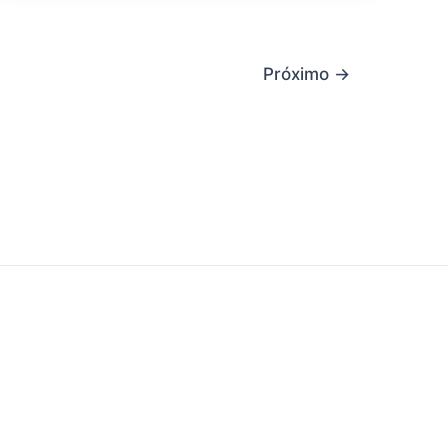
Próximo
→
e Nós
|
Contato
|
Sitemap
|