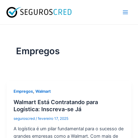
Ir
Paginação
Main
para
de
Men
o
post
conteúdo
Empregos
,
Empregos
Walmart
Walmart Está Contratando para
Logística: Inscreva-se Já
seguroscred
/
fevereiro 17, 2025
A logística é um pilar fundamental para o sucesso de
grandes empresas como a Walmart. Com mais de