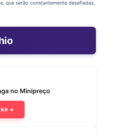
nte, que serão constantemente desafiadas,
hio
aga no Minipreço
TAR ➔