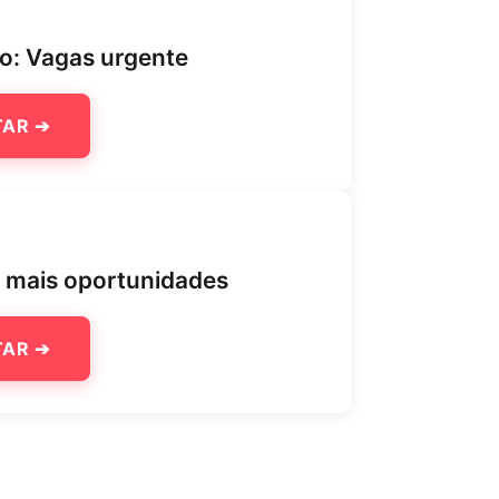
ço: Vagas urgente
TAR ➔
a mais oportunidades
TAR ➔