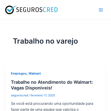
Ir
Main
para
Men
o
conteúdo
Trabalho no varejo
,
Empregos
Walmart
Trabalhe no Atendimento do Walmart:
Vagas Disponíveis!
seguroscred
/
fevereiro 17, 2025
Se você está procurando uma oportunidade para
fazer parte de uma equipe que valoriza o