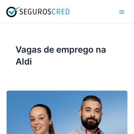
Ir
Main
para
Men
o
conteúdo
Vagas de emprego na
Aldi