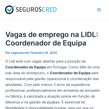
Ir
Navegação
Main
para
de
Men
o
artigos
conteúdo
Vagas de emprego na LIDL:
Coordenador de Equipa
Por
seguroscred
/
fevereiro 19, 2024
O Lidl está com vagas abertas para a posição de
Coordenador de Equipa
em Portugal. Como líder de uma
sub-área do entreposto, o
Coordenador de Equipa
será
responsável pela gestão operacional e coordenação das
atividades. Com pelo menos 2 anos de experiência
profissional, preferencialmente em ambiente de armazém
ou fábrica, é valorizada a atuação prévia em função de
liderança e na gestão de equipas. É essencial ter
flexibilidade e disponibilidade horária, uma vez que os