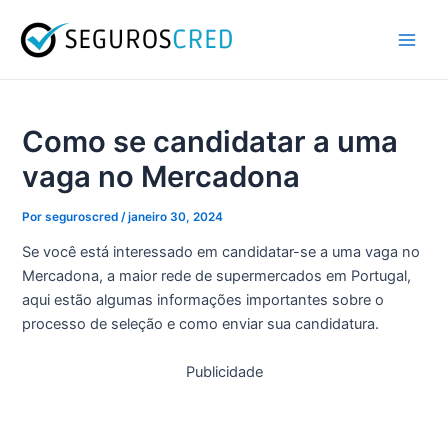
Ir
Navegação
Main
para
de
Men
o
artigos
conteúdo
Como se candidatar a uma
vaga no Mercadona
Por
seguroscred
/
janeiro 30, 2024
Se você está interessado em candidatar-se a uma vaga no
Mercadona, a maior rede de supermercados em Portugal,
aqui estão algumas informações importantes sobre o
processo de seleção e como enviar sua candidatura.
Publicidade